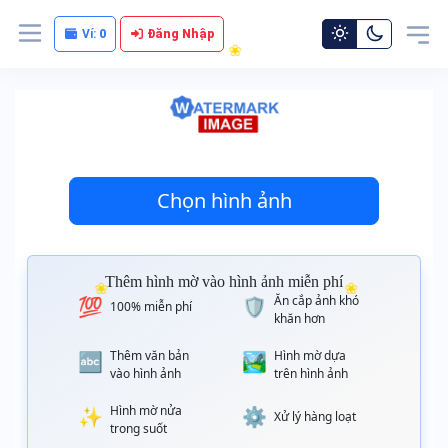
Ví:
0
Đăng Nhập
❀
❀
❀