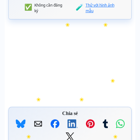
❀
❀
❀
❀
❀